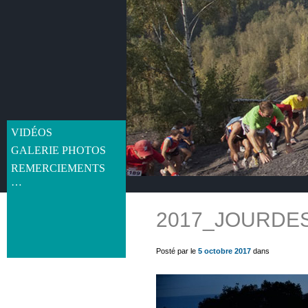
VIDÉOS
GALERIE PHOTOS
REMERCIEMENTS
…
2017_JOURDE
get_post_meta(get_the_ID(), 'thumb', true) ?>
Posté par le
5 octobre 2017
dans