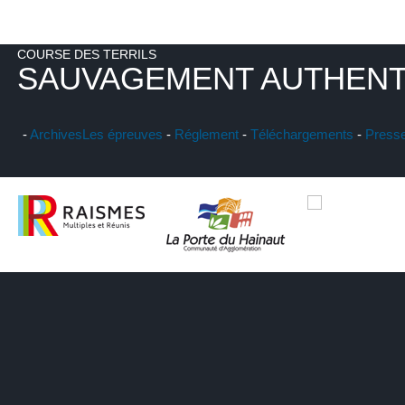
COURSE DES TERRILS
SAUVAGEMENT AUTHENT
-
Archives
Les épreuves
-
Réglement
-
Téléchargements
-
Press