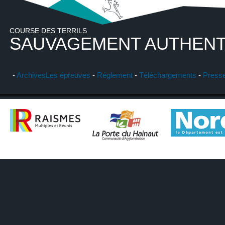
COURSE DES TERRILS
SAUVAGEMENT AUTHENT
-
Archives
Les épreuves
-
Réglement
-
Téléchargements
-
Press