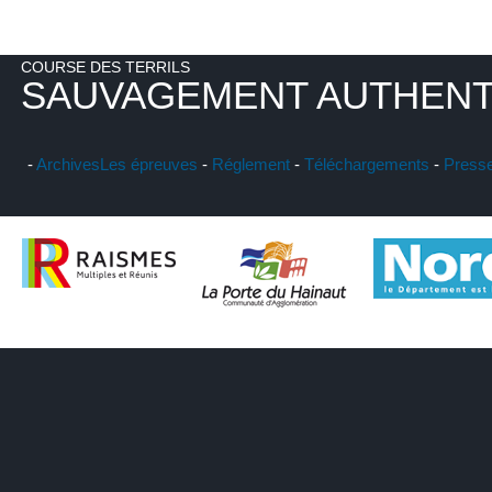
COURSE DES TERRILS
SAUVAGEMENT AUTHENT
-
Archives
Les épreuves
-
Réglement
-
Téléchargements
-
Press