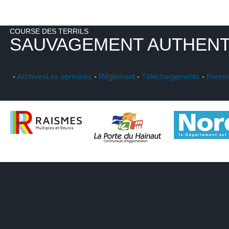
COURSE DES TERRILS
SAUVAGEMENT AUTHENT
-
Archives
Les épreuves
-
Réglement
-
Téléchargements
-
Press