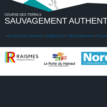
COURSE DES TERRILS
SAUVAGEMENT AUTHENT
-
Archives
Les épreuves
-
Réglement
-
Téléchargements
-
Press