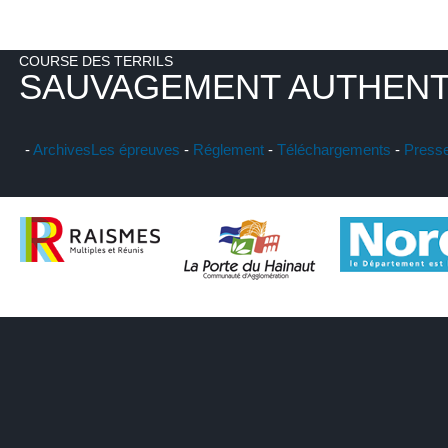
COURSE DES TERRILS
SAUVAGEMENT AUTHENT
-
Archives
Les épreuves
-
Réglement
-
Téléchargements
-
Press