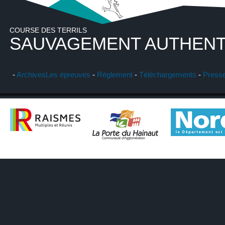
COURSE DES TERRILS
SAUVAGEMENT AUTHENT
-
Archives
Les épreuves
-
Réglement
-
Téléchargements
-
Press