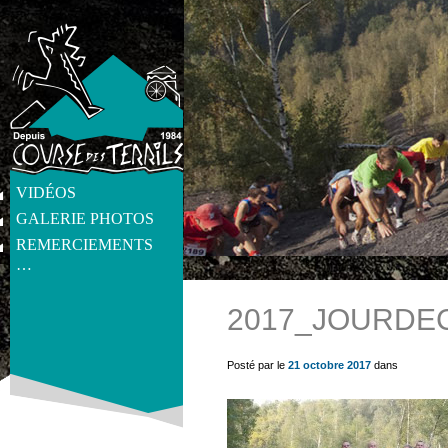
VIDÉOS
GALERIE PHOTOS
REMERCIEMENTS
…
2017_JOURDE
get_post_meta(get_the_ID(), 'thumb', true) ?>
Posté par le
21 octobre 2017
dans