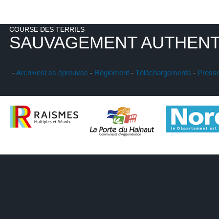
COURSE DES TERRILS
SAUVAGEMENT AUTHENT
-
Archives
Les épreuves
-
Réglement
-
Téléchargements
-
Press